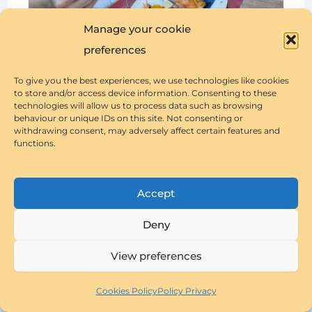
Manage your cookie
preferences
To give you the best experiences, we use technologies like cookies
to store and/or access device information. Consenting to these
Con una terraza amplia en la que podrás
technologies will allow us to process data such as browsing
behaviour or unique IDs on this site. Not consenting or
elegir sol o sombra, este restaurante
withdrawing consent, may adversely affect certain features and
functions.
tiene un ambiente de los de antes, de los
que invitan a quedarse y decir, ¡estoy en
Mallorca! Hay cócteles para adultos y sin
Accept
alcohol para niños, copas, vinos, y otras
Deny
muchas cosas además de carne como
pizzas, pastas y pescados pero, sin duda,
View preferences
todo lo que sea a la parrilla es más
Cookies Policy
Policy Privacy
sublime. Para los amantes del pescado,